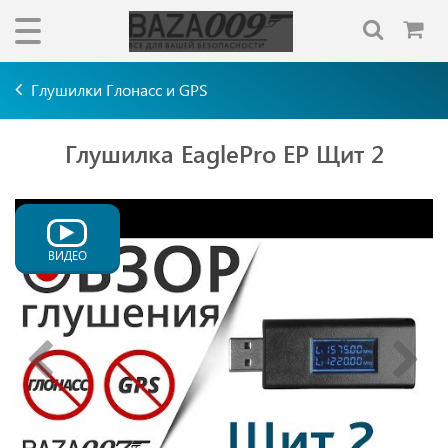
Глушилки Глонасс и GPS
Глушилка EaglePro EP Щит 2
ВИДЕО