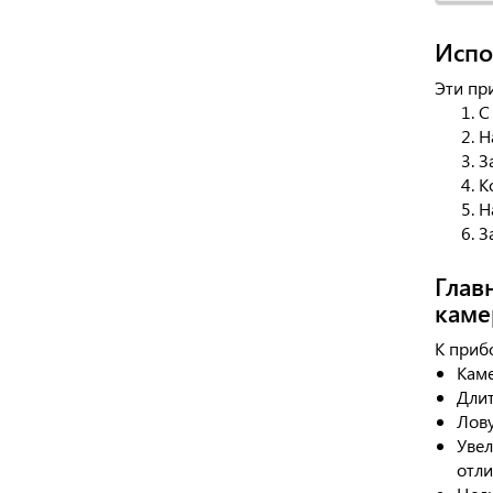
Испо
Эти пр
С
Н
З
К
Н
З
Глав
каме
К приб
Каме
Длит
Лову
Увел
отли