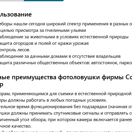
льзование
иборы нашли сегодня широкий спектр применения в разных о
 целью присмотра за пчелиными ульями
аблюдение за животными в условиях естественной природы
ащита огородов и полей от кражи урожая
онтроль лесов
аблюдение за дачными домами в отсутствие владельцев
ащита различных общественных объектов: автостоянок, парков
ные преимущества фотоловушки фирмы С
р
орам, применяющимся для съемки в естественной природной с
ры должны работать в любых погодных условиях.
ельное время функционирования без подзарядки (начиная от
шки должны принимать спутниковые сигналы и отправлять с
иченный угол обзора, при котором камера включается ранее,
чное качество.