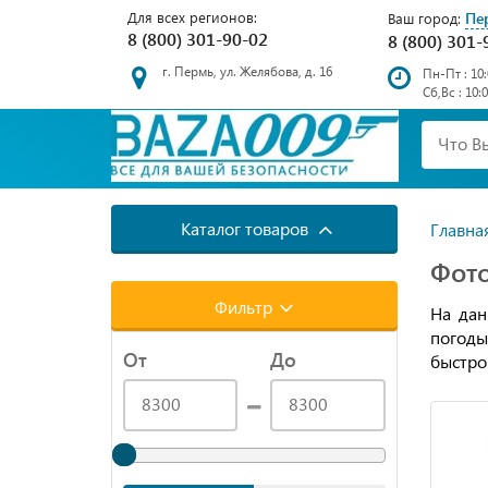
Для всех регионов:
Пе
Ваш город:
8 (800) 301-90-02
8 (800) 301-
г. Пермь, ул. Желябова, д. 16
Пн-Пт : 10:
Сб,Вс : 10:
Каталог товаров
Главна
Фот
Фильтр
На дан
погоды
От
До
быстро