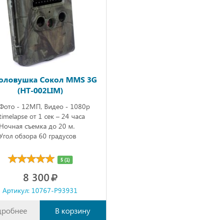
оловушка Сокол MMS 3G
(HT-002LIM)
Фото - 12МП, Видео - 1080р
timelapse от 1 сек – 24 часа
Ночная съемка до 20 м.
Угол обзора 60 градусов
5 (1)
8 300
Артикул: 10767-P93931
дробнее
В корзину