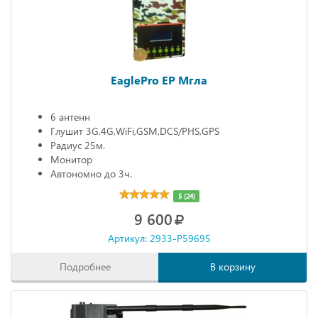
EaglePro EP Мгла
6 антенн
Глушит 3G,4G,WiFi,GSM,DCS/PHS,GPS
Радиус 25м.
Монитор
Автономно до 3ч.
5 (24)
9 600
Артикул: 2933-P59695
Подробнее
В корзину