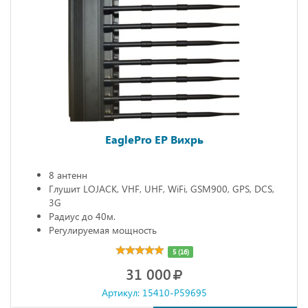
EaglePro EP Вихрь
8 антенн
Глушит LOJACK, VHF, UHF, WiFi, GSM900, GPS, DCS,
3G
Радиус до 40м.
Регулируемая мощность
5 (16)
31 000
Артикул: 15410-P59695