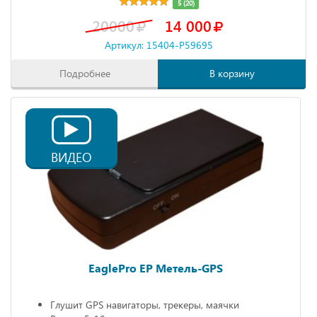
5 (20)
20000
14 000
Артикул: 15404-P59695
Подробнее
В корзину
ВИДЕО
EaglePro EP Метель-GPS
Глушит GPS навигаторы, трекеры, маячки