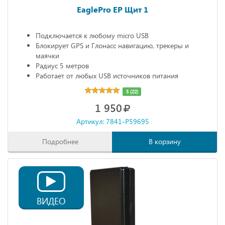
EaglePro EP Щит 1
Подключается к любому micro USB
Блокирует GPS и Глонасс навигацию, трекеры и
маячки
Радиус 5 метров
Работает от любых USB источников питания
Габариты: 68х20х10 мм
5 (22)
1 950
Артикул: 7841-P59695
Подробнее
В корзину
ВИДЕО